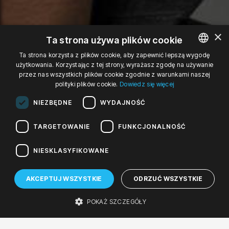
×
Ta strona używa plików cookie
Ta strona korzysta z plików cookie, aby zapewnić lepszą wygodę
użytkowania. Korzystając z tej strony, wyrażasz zgodę na używanie
POLISH
przez nas wszystkich plików cookie zgodnie z warunkami naszej
ENGLISH
polityki plików cookie.
Dowiedz się więcej
20
GERMAN
NIEZBĘDNE
WYDAJNOŚĆ
KWI '16
TARGETOWANIE
FUNKCJONALNOŚĆ
śr, 16:00
NIESKLASYFIKOWANE
środa, 20 kwietnia 2016 16:00
Spotkania w Fonotece
AKCEPTUJ WSZYSTKIE
ODRZUĆ WSZYSTKIE
Spotkanie z Bassemem Akiki
POKAŻ SZCZEGÓŁY
Fonoteka