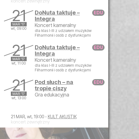
koncert zewnętrzny
21
DoNuta taktuje –
Integra
MAR '17
Koncert kameralny
wt, 09:00
dla klas I-III z udziałem muzyków
Filharmonii i osób z dysfunkcjami
wtorek, 21 marca 2017 09:00
21
DoNuta taktuje –
Integra
MAR '17
Koncert kameralny
wt, 11:00
dla klas I-III z udziałem muzyków
Filharmonii i osób z dysfunkcjami
wtorek, 21 marca 2017 11:00
21
Pod słuch – na
tropie ciszy
MAR '17
Gra edukacyjna
wt, 13:00
wtorek, 21 marca 2017 13:00
21 MAR, wt, 19:00 -
KULT AKUSTIK
koncert zewnętrzny