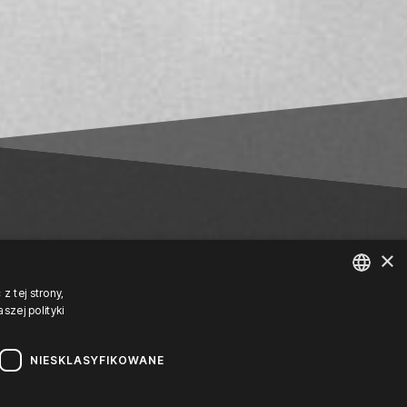
×
z tej strony,
zej polityki
POLISH
ENGLISH
NIESKLASYFIKOWANE
GERMAN