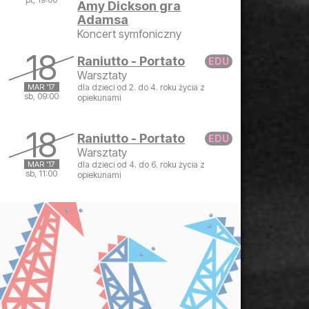
Amy Dickson gra
Adamsa
piątek, 17 marca 2017 19:00
Koncert symfoniczny
18
Raniutto - Portato
Warsztaty
MAR '17
dla dzieci od 2. do 4. roku życia z
sb, 09:00
opiekunami
sobota, 18 marca 2017 09:00
18
Raniutto - Portato
Warsztaty
MAR '17
dla dzieci od 4. do 6. roku życia z
sb, 11:00
opiekunami
sobota, 18 marca 2017 11:00