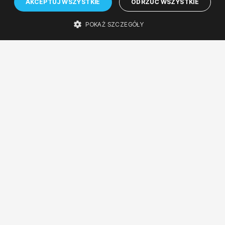
AKCEPTUJ WSZYSTKIE
ODRZUĆ WSZYSTKIE
ert jazzowy
 kameralna
POKAŻ SZCZEGÓŁY
ARTYŚCI
High Definition Quartet
„Bukoliki” Witolda Lutosławskiego w aranżacji Pio
Nie przegap żadnego koncertu. Zapisz się do n