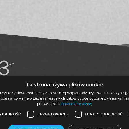
13
 '17
19:00
Ta strona używa plików cookie
rzysta z plików cookie, aby zapewnić lepszą wygodę użytkowania. Korzystając 
poniedziałek, 13 marca 2017 19:00
odę na używanie przez nas wszystkich plików cookie zgodnie z warunkami nas
plików cookie.
Dowiedz się więcej
ESSIVO
YDAJNOŚĆ
TARGETOWANIE
FUNKCJONALNOŚĆ
IGH DEFINITION QUARTET