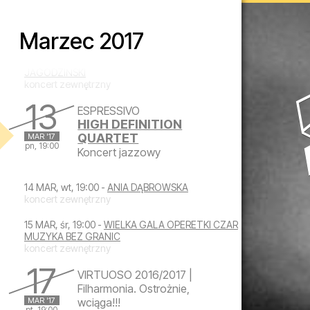
koncert zewnętrzny
Marzec 2017
12 MAR, nd, 19:00 -
AGNIESZKA WILCZYŃSKA -
ARTUR ANDRUS „GALA POLSKIEGO JAZZU”
FEAT. HENRYK MIŚKIEWICZ I ANDRZEJ
JAGODZIŃSKI
koncert zewnętrzny
13
ESPRESSIVO
HIGH DEFINITION
QUARTET
MAR '17
pn, 19:00
Koncert jazzowy
poniedziałek, 13 marca 2017 19:00
14 MAR, wt, 19:00 -
ANIA DĄBROWSKA
koncert zewnętrzny
15 MAR, śr, 19:00 -
WIELKA GALA OPERETKI CZAR
MUZYKA BEZ GRANIC
koncert zewnętrzny
17
VIRTUOSO 2016/2017 |
Filharmonia. Ostrożnie,
MAR '17
wciąga!!!
pt, 19:00