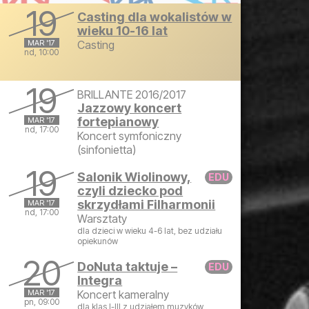
19
Casting dla wokalistów w
wieku 10-16 lat
MAR '17
Casting
nd, 10:00
niedziela, 19 marca 2017 10:00
19
BRILLANTE 2016/2017
Jazzowy koncert
fortepianowy
MAR '17
nd, 17:00
Koncert symfoniczny
(sinfonietta)
niedziela, 19 marca 2017 17:00
19
Salonik Wiolinowy,
czyli dziecko pod
skrzydłami Filharmonii
MAR '17
nd, 17:00
Warsztaty
dla dzieci w wieku 4-6 lat, bez udziału
niedziela, 19 marca 2017 17:00
opiekunów
20
DoNuta taktuje –
Integra
MAR '17
Koncert kameralny
pn, 09:00
dla klas I-III z udziałem muzyków