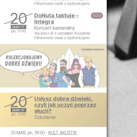
Filharmonii i osób z dysfunkcjami
poniedziałek, 20 marca 2017 09:00
20
DoNuta taktuje –
Integra
MAR '17
Koncert kameralny
pn, 11:00
dla klas I-III z udziałem muzyków
Filharmonii i osób z dysfunkcjami
poniedziałek, 20 marca 2017 11:00
20
Usłysz dobre dźwięki,
czyli jak uczyć poprzez
słuch?
MAR '17
pn, 11:00
Szkolenie
poniedziałek, 20 marca 2017 11:00
20 MAR, pn, 19:00 -
KULT AKUSTIK