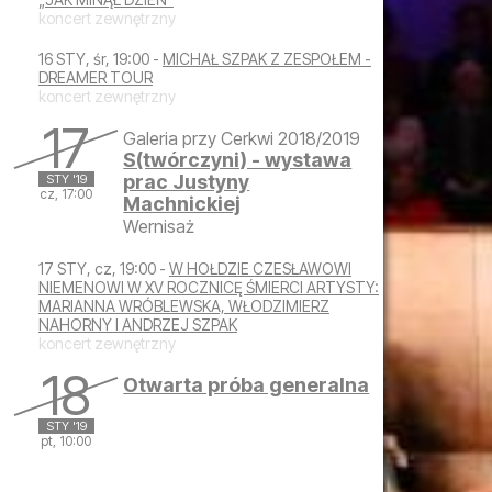
koncert zewnętrzny
16 STY, śr, 19:00 -
MICHAŁ SZPAK Z ZESPOŁEM -
DREAMER TOUR
koncert zewnętrzny
17
Galeria przy Cerkwi 2018/2019
S(twórczyni) - wystawa
prac Justyny
STY '19
cz, 17:00
Machnickiej
Wernisaż
czwartek, 17 stycznia 2019 17:00
17 STY, cz, 19:00 -
W HOŁDZIE CZESŁAWOWI
NIEMENOWI W XV ROCZNICĘ ŚMIERCI ARTYSTY:
MARIANNA WRÓBLEWSKA, WŁODZIMIERZ
NAHORNY I ANDRZEJ SZPAK
koncert zewnętrzny
18
Otwarta próba generalna
STY '19
pt, 10:00
piątek, 18 stycznia 2019 10:00