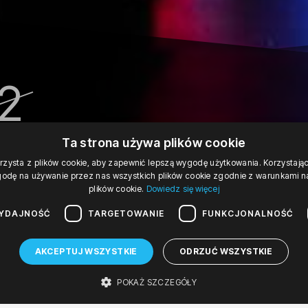
12
 '19
19:00
Ta strona używa plików cookie
rzysta z plików cookie, aby zapewnić lepszą wygodę użytkowania. Korzystając 
sobota, 12 stycznia 2019 19:00
odę na używanie przez nas wszystkich plików cookie zgodnie z warunkami nas
plików cookie.
Dowiedz się więcej
IVO
YDAJNOŚĆ
TARGETOWANIE
FUNKCJONALNOŚĆ
ncert prezydencki
AKCEPTUJ WSZYSTKIE
ODRZUĆ WSZYSTKIE
ert symfoniczny
 symfoniczna
POKAŻ SZCZEGÓŁY