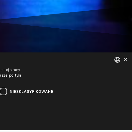
×
z tej strony,
zej polityki
POLISH
ENGLISH
NIESKLASYFIKOWANE
GERMAN