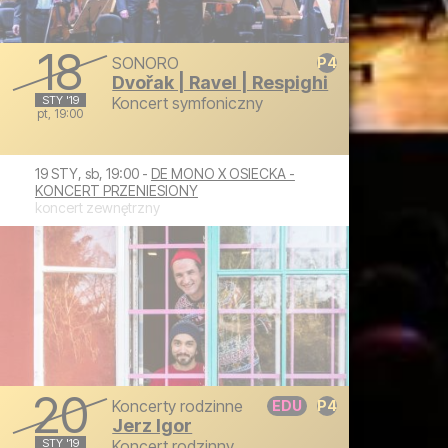
18
SONORO
Dvořak | Ravel | Respighi
STY '19
Koncert symfoniczny
pt, 19:00
piątek, 18 stycznia 2019 19:00
19 STY, sb, 19:00 -
DE MONO X OSIECKA -
KONCERT PRZENIESIONY
koncert zewnętrzny
20
Koncerty rodzinne
Jerz Igor
STY '19
Koncert rodzinny