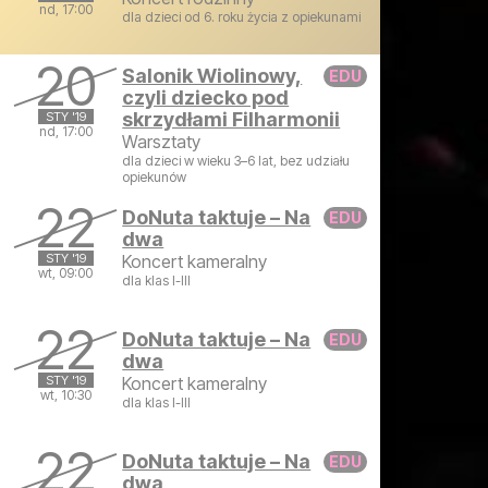
nd, 17:00
dla dzieci od 6. roku życia z opiekunami
niedziela, 20 stycznia 2019 17:00
20
Salonik Wiolinowy,
czyli dziecko pod
skrzydłami Filharmonii
STY '19
nd, 17:00
Warsztaty
dla dzieci w wieku 3–6 lat, bez udziału
niedziela, 20 stycznia 2019 17:00
opiekunów
22
DoNuta taktuje – Na
dwa
STY '19
Koncert kameralny
wt, 09:00
dla klas I-III
wtorek, 22 stycznia 2019 09:00
22
DoNuta taktuje – Na
dwa
STY '19
Koncert kameralny
wt, 10:30
dla klas I-III
wtorek, 22 stycznia 2019 10:30
22
DoNuta taktuje – Na
dwa