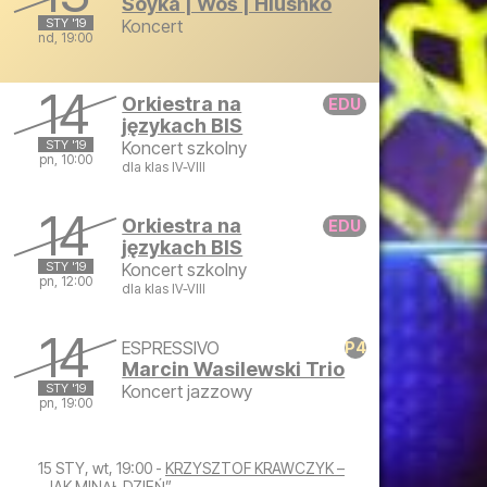
Soyka | Woś | Hlushko
STY '19
Koncert
nd, 19:00
niedziela, 13 stycznia 2019 19:00
14
Orkiestra na
językach BIS
STY '19
Koncert szkolny
pn, 10:00
dla klas IV-VIII
poniedziałek, 14 stycznia 2019 10:00
14
Orkiestra na
językach BIS
STY '19
Koncert szkolny
pn, 12:00
dla klas IV-VIII
poniedziałek, 14 stycznia 2019 12:00
14
ESPRESSIVO
Marcin Wasilewski Trio
STY '19
Koncert jazzowy
pn, 19:00
poniedziałek, 14 stycznia 2019 19:00
15 STY, wt, 19:00 -
KRZYSZTOF KRAWCZYK –
„JAK MINĄŁ DZIEŃ”