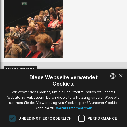
WYDARZENIA
×
Diese Webseite verwendet
Cookies.
21-02-2019, 09:00
Słyszę Dobre Dźwięki
- Konferenz
POLISH
Wir verwenden Cookies, um die Benutzerfreundlichkeit unserer
Website zu verbessern. Durch die weitere Nutzung unserer Webseite
ENGLISH
stimmen Sie der Verwendung von Cookies gemäß unserer Cookie-
Richtlinie zu.
Weitere Informationen
GERMAN
UNBEDINGT ERFORDERLICH
PERFORMANCE