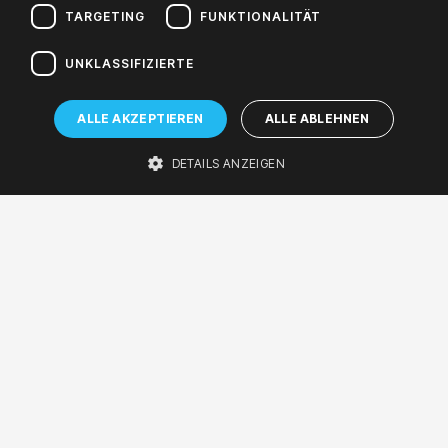
TARGETING
FUNKTIONALITÄT
UNKLASSIFIZIERTE
ALLE AKZEPTIEREN
ALLE ABLEHNEN
DETAILS ANZEIGEN
Muzyczne pralinki
14-02-2019 15:43