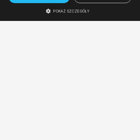
23
24
Wystawa
POKAŻ SZCZEGÓŁY
Galeria Poziom 4.
LIS '24
LIS '24
sb, 12:00
nd, 12:00
sobota, 23 listopada 2024 12:00
niedziela, 24 listopada 2024 12:00
ARTYŚCI
Szymon Brodziak - fotografie
W niedzielę 17 listopada 2024 galeria będzie
otwarta w godzinach 12:00-14:00.
Nie przegap żadnego koncertu. Zapisz się
do newslettera.