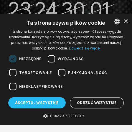
23
24
30
01
×
LIS '24
LIS '24
LIS '24
GRU '24
Ta strona używa plików cookie
sb, 12:00
nd, 12:00
sb, 12:00
nd, 12:00
Ta strona korzysta z plików cookie, aby zapewnić lepszą wygodę
07
użytkowania. Korzystając z tej strony, wyrażasz zgodę na używanie
POLISH
sobota, 23 listopada 2024 12:00
niedziela, 24 listopada 2024 12:00
sobota, 30 listopada 2024 
niedziela, 1 gr
przez nas wszystkich plików cookie zgodnie z warunkami naszej
ENGLISH
polityki plików cookie.
Dowiedz się więcej
GRU '24
GERMAN
NIEZBĘDNE
WYDAJNOŚĆ
sb, 12:00
TARGETOWANIE
FUNKCJONALNOŚĆ
sobota, 7 grudnia 2024 12:00
Movember 2024
|
Art.Room 2024/2025
NIESKLASYFIKOWANE
Henryk Sawka. Remember
Movember!
AKCEPTUJ WSZYSTKIE
ODRZUĆ WSZYSTKIE
Wystawa
POKAŻ SZCZEGÓŁY
Art.Room