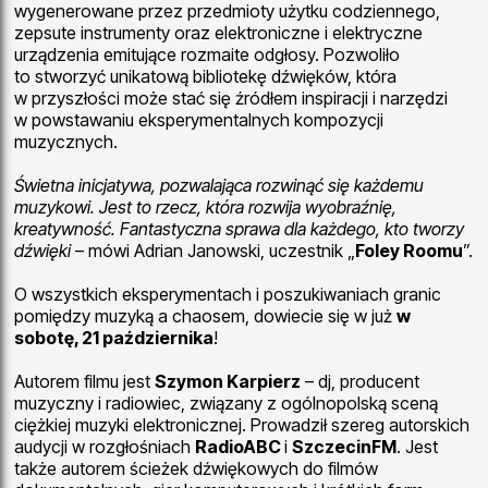
wygenerowane przez przedmioty użytku codziennego,
zepsute instrumenty oraz elektroniczne i elektryczne
urządzenia emitujące rozmaite odgłosy. Pozwoliło
to stworzyć unikatową bibliotekę dźwięków, która
w przyszłości może stać się źródłem inspiracji i narzędzi
w powstawaniu eksperymentalnych kompozycji
muzycznych.
Świetna inicjatywa, pozwalająca rozwinąć się każdemu
muzykowi. Jest to rzecz, która rozwija wyobraźnię,
kreatywność. Fantastyczna sprawa dla każdego, kto tworzy
dźwięki
– mówi Adrian Janowski, uczestnik „
Foley Roomu
”.
O wszystkich eksperymentach i poszukiwaniach granic
pomiędzy muzyką a chaosem, dowiecie się w już
w
sobotę, 21 października
!
Autorem filmu jest
Szymon Karpierz
– dj, producent
muzyczny i radiowiec, związany z ogólnopolską sceną
ciężkiej muzyki elektronicznej. Prowadził szereg autorskich
audycji w rozgłośniach
RadioABC
i
SzczecinFM
. Jest
także autorem ścieżek dźwiękowych do filmów