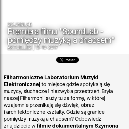
SOUNDLAB
Premiera filmu "SoundLab -
pomiędzy muzyką a chaosem"
AKTUELLES
| 13-10-2017
Filharmoniczne Laboratorium Muzyki
Elektronicznej
to miejsce gdzie spotykają się
muzycy, słuchacze i niezwykła przestrzeń. Bryła
naszej Filharmonii służy tu za formę, w której
wzajemnie przenikają się dźwięk, obraz
i architektoniczne kształty. Gdzie są granice
pomiędzy muzyką a chaosem? Odpowiedź
znajdziecie w
filmie dokumentalnym Szymona