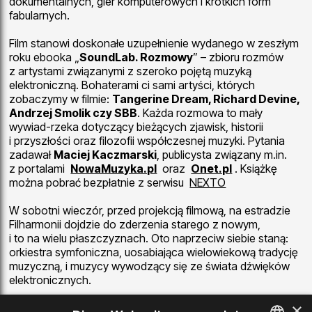
dokumentalnych, gier komputerowych i krótkich form
fabularnych.
Film stanowi doskonałe uzupełnienie wydanego w zeszłym
roku ebooka „
SoundLab. Rozmowy
” – zbioru rozmów
z artystami związanymi z szeroko pojętą muzyką
elektroniczną. Bohaterami ci sami artyści, których
zobaczymy w filmie:
Tangerine Dream, Richard Devine,
Andrzej Smolik czy SBB
. Każda rozmowa to mały
wywiad-rzeka dotyczący bieżących zjawisk, historii
i przyszłości oraz filozofii współczesnej muzyki. Pytania
zadawał
Maciej Kaczmarski
, publicysta związany m.in.
z portalami
NowaMuzyka.pl
oraz
Onet.pl
. Książkę
można pobrać bezpłatnie z serwisu
NEXTO
W sobotni wieczór, przed projekcją filmową, na estradzie
Filharmonii dojdzie do zderzenia starego z nowym,
i to na wielu płaszczyznach. Oto naprzeciw siebie staną:
orkiestra symfoniczna, uosabiająca wielowiekową tradycję
muzyczną, i muzycy wywodzący się ze świata dźwięków
elektronicznych.
×
Gabriel Prokofiev
to wnuk klasyka muzyki XX wieku