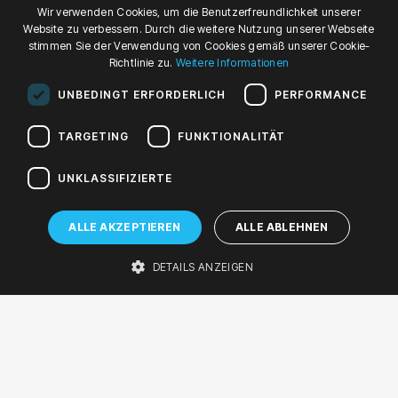
POLISH
Wir verwenden Cookies, um die Benutzerfreundlichkeit unserer
11
Website zu verbessern. Durch die weitere Nutzung unserer Webseite
ENGLISH
stimmen Sie der Verwendung von Cookies gemäß unserer Cookie-
Richtlinie zu.
Weitere Informationen
GERMAN
APR '19
UNBEDINGT ERFORDERLICH
PERFORMANCE
Do, 19:00
TARGETING
FUNKTIONALITÄT
Donnerstag, 11. April 2019 um 19:00
Galerie auf der 4. Etage 2018/2019
UNKLASSIFIZIERTE
Barwne konstelacje świata -
wernisaż
ALLE AKZEPTIEREN
ALLE ABLEHNEN
Vernissage
DETAILS ANZEIGEN
Galerie auf der 4. Etage