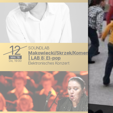
Mittwoch, 11. Mai 2016 um 19:00
12
SOUNDLAB
Makowiecki/Skrzek/Komendarek/Blo
| LAB 8: El-pop
MAI '16
Do, 19:00
Elektronisches Konzert
Donnerstag, 12. Mai 2016 um 19:00