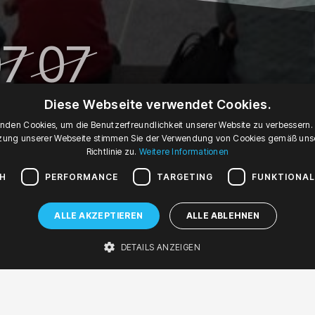
07
07
 '16
MAI '16
09:00
Sa, 11:00
Diese Webseite verwendet Cookies.
nden Cookies, um die Benutzerfreundlichkeit unserer Website zu verbessern.
Samstag, 7. Mai 2016 um 09:00
Samstag, 7. Mai 2016 um 11:00
zung unserer Webseite stimmen Sie der Verwendung von Cookies gemäß uns
Richtlinie zu.
Weitere Informationen
spielt!
CH
PERFORMANCE
TARGETING
FUNKTIONAL
zystko gra! Sing Sing
ALLE AKZEPTIEREN
ALLE ABLEHNEN
shops
r
DETAILS ANZEIGEN