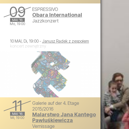
Sonntag, 8. Mai 2016 um 17:00
09
ESPRESSIVO
Obara International
MAI '16
Jazzkonzert
Mo, 19:00
Montag, 9. Mai 2016 um 19:00
10 MAI, Di, 19:00 -
Janusz Radek z zespołem
koncert zewnętrzny
11
Galerie auf der 4. Etage
2015/2016
Malarstwo Jana Kantego
MAI '16
Mi, 19:00
Pawluśkiewicza
Vernissage