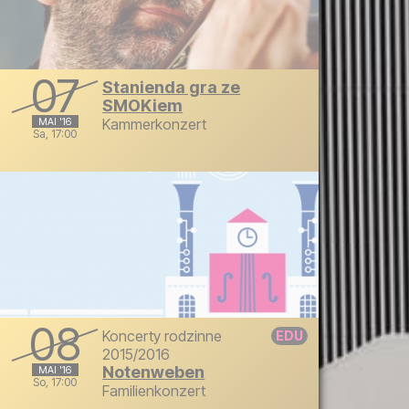
07
Stanienda gra ze
SMOKiem
MAI '16
Kammerkonzert
Sa, 17:00
Samstag, 7. Mai 2016 um 17:00
08
Koncerty rodzinne
2015/2016
Notenweben
MAI '16
So, 17:00
Familienkonzert