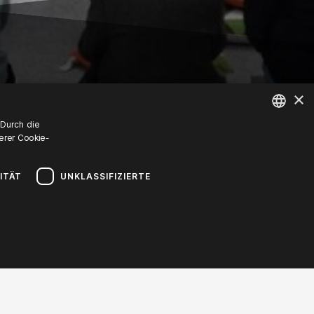
×
 Durch die
erer Cookie-
POLISH
ENGLISH
ITÄT
UNKLASSIFIZIERTE
GERMAN