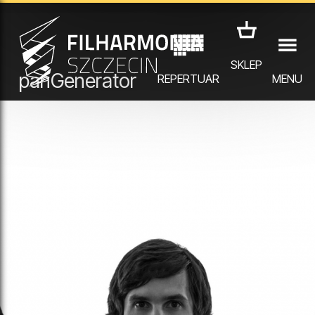
filharmonia.szczecin.pl
Polityka prywatności
Informacja o RODO
SKLEP
Standardy Ochrony Małoletnich
panGenerator
REPERTUAR
MENU
Deklaracja Dostępności
Zarządzaj cookies
Projekt i wykonanie strony
ATEKTURA/