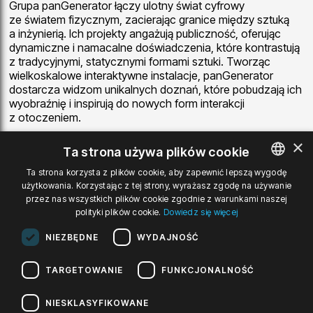
Grupa panGenerator łączy ulotny świat cyfrowy
ze światem fizycznym, zacierając granice między sztuką
a inżynierią. Ich projekty angażują publiczność, oferując
dynamiczne i namacalne doświadczenia, które kontrastują
z tradycyjnymi, statycznymi formami sztuki. Tworząc
wielkoskalowe interaktywne instalacje, panGenerator
dostarcza widzom unikalnych doznań, które pobudzają ich
wyobraźnię i inspirują do nowych form interakcji
z otoczeniem.
×
PanGenerator to grupa artystów i designerów nowych
Ta strona używa plików cookie
mediów z Warszawy, działająca od 2010 roku. Kolektyw,
w którego skład wchodzą Krzysztof Cybulski, Krzysztof
Ta strona korzysta z plików cookie, aby zapewnić lepszą wygodę
Goliński i Jakub Koźniewski, jest znany
użytkowania. Korzystając z tej strony, wyrażasz zgodę na używanie
POLISH
przez nas wszystkich plików cookie zgodnie z warunkami naszej
z eksperymentowania z technologiami i elektroniką,
ENGLISH
polityki plików cookie.
Dowiedz się więcej
tworząc nowe narzędzia ekspresji i komunikacji. Traktują
swoją twórczość jako laboratorium przyszłości, gdzie
GERMAN
NIEZBĘDNE
WYDAJNOŚĆ
sztuka nowych mediów służy jako platforma do testowania
i refleksji nad ludzkimi zachowaniami w kontekście
przyszłościowych technologii.
TARGETOWANIE
FUNKCJONALNOŚĆ
Projekty panGenerator były wielokrotnie prezentowane
NIESKLASYFIKOWANE
na najważniejszych międzynarodowych festiwalach