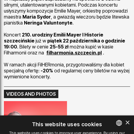
silnymi, utalentowanymi kobietami. Podczas koncertu
usłyszymy kompozycje Emilie Mayer, orkiestrę poprowadzi
maestra
Maria Sydor
, a gwiazdą wieczoru będzie litewska
pianistka
Neringa Valuntonyte
.
Koncert
210. urodziny Emilii Mayer I Historie
szczecińskie
już w
piątek 22 października o godzinie
19:00
. Bilety w cenie
25-55 zł
można kupić w kasie
Filharmonii oraz na
filharmonia.szczecin.pl
.
W ramach akcji FilHERmonia, przygotowaliśmy dla kobiet
specjalną ofertę:
-20%
od regularnej ceny biletów na wyżej
wymienione koncerty.
VIDEOS AND PHOTOS
×
This website uses cookies
This website uses cookies to improve user experience. By using our