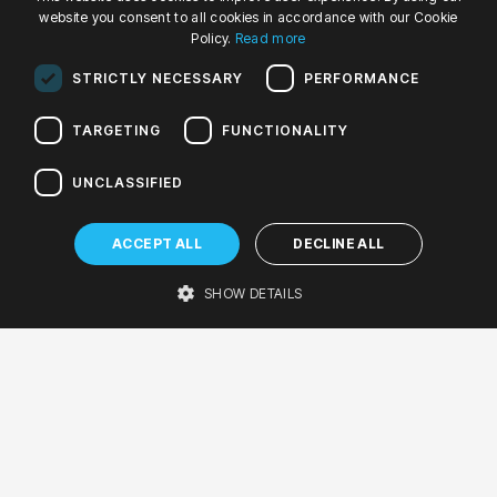
website you consent to all cookies in accordance with our Cookie
POLISH
Policy.
Read more
ENGLISH
STRICTLY NECESSARY
PERFORMANCE
GERMAN
TARGETING
FUNCTIONALITY
WYDARZENIA
UNCLASSIFIED
21-10-2022, 19:00
210th birthday of Emilie Meyer I Szczecin Stories
-
ACCEPT ALL
DECLINE ALL
Symphonic concert
SHOW DETAILS