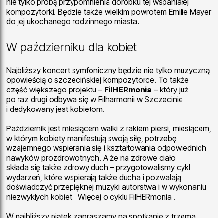
nie tylko próbą przypomnienia dorobku tej wspaniałej
kompozytorki. Będzie także wielkim powrotem Emilie Mayer
do jej ukochanego rodzinnego miasta.
W październiku dla kobiet
Najbliższy koncert symfoniczny będzie nie tylko muzyczną
opowieścią o szczecińskiej kompozytorce. To także
część większego projektu –
FilHERmonia
– który już
po raz drugi odbywa się w Filharmonii w Szczecinie
i dedykowany jest kobietom.
Październik jest miesiącem walki z rakiem piersi, miesiącem,
w którym kobiety manifestują swoją siłę, potrzebę
wzajemnego wspierania się i kształtowania odpowiednich
nawyków prozdrowotnych. A że na zdrowe ciało
składa się także zdrowy duch – przygotowaliśmy cykl
wydarzeń, które wspierają także ducha i pozwalają
doświadczyć przepięknej muzyki autorstwa i w wykonaniu
niezwykłych kobiet.
Więcej o cyklu FilHERmonia
.
W najbliższy piątek zapraszamy na spotkanie z trzema