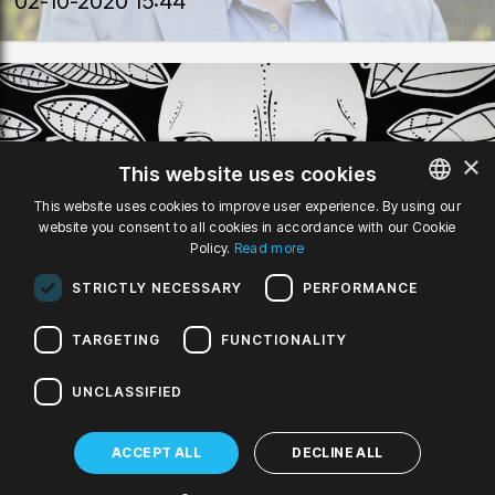
02-10-2020 15:44
×
This website uses cookies
EduFilharmonia z nową
This website uses cookies to improve user experience. By using our
website you consent to all cookies in accordance with our Cookie
POLISH
energią w nowym
Policy.
Read more
ENGLISH
sezonie
STRICTLY NECESSARY
PERFORMANCE
GERMAN
TARGETING
FUNCTIONALITY
02-10-2020 12:44
UNCLASSIFIED
«
1
•••
127
128
129
130
131
•••
ACCEPT ALL
DECLINE ALL
274