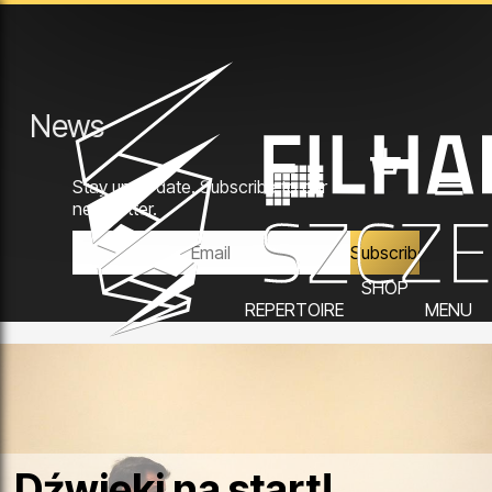
News
Stay up to date. Subscribe to our
newsletter.
SHOP
REPERTOIRE
MENU
Dźwięki na start!